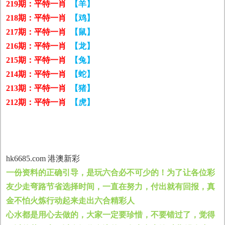
219期：平特一肖
【羊】
218期：平特一肖
【鸡】
217期：平特一肖
【鼠】
216期：平特一肖
【龙】
215期：平特一肖
【兔】
214期：平特一肖
【蛇】
213期：平特一肖
【猪】
212期：平特一肖
【虎】
hk6685.com
港澳新彩
一份资料的正确引导，是玩六合必不可少的！为了让各位彩
友少走弯路节省选择时间，一直在努力，付出就有回报，真
金不怕火炼行动起来走出六合精彩人
心水都是用心去做的，大家一定要珍惜，不要错过了，觉得