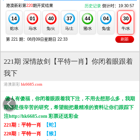
221期 深情故剑【平特一肖】你闭着眼跟着
我下
港澳新彩
hk6685.com
傻人有傻福，你闭着眼跟着我下注，不用去想那么多，我期
期都是很辛苦的研究，希望能把最精准的资料让你们跟踪下
注
http://hk6685.com 彩票还送彩金
221期：平特一肖
【蛇】
220期：平特一肖
【猴】