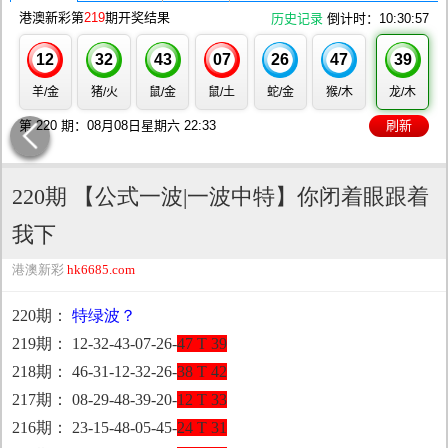
220期 【公式一波|一波中特】你闭着眼跟着
我下
港澳新彩
hk6685.com
220期：
特绿波？
219期： 12-32-43-07-26-
47 T 39
218期： 46-31-12-32-26-
38 T 42
217期： 08-29-48-39-20-
12 T 33
216期： 23-15-48-05-45-
24 T 31