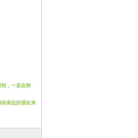
时间，一直在努
绍你身边的朋友来