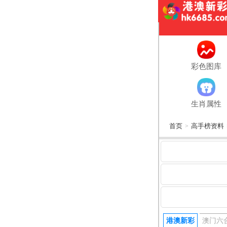
彩色图库
生肖属性
首页
高手榜资料
>