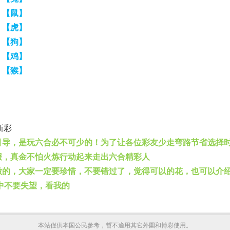
尾
【鼠】
尾
【虎】
尾
【狗】
尾
【鸡】
尾
【猴】
新彩
引导，是玩六合必不可少的！为了让各位彩友少走弯路节省选择
报，真金不怕火炼行动起来走出六合精彩人
做的，大家一定要珍惜，不要错过了，觉得可以的花，也可以介
有中不要失望，看我的
本站僅供本国公民參考，暫不適用其它外圍和博彩使用。