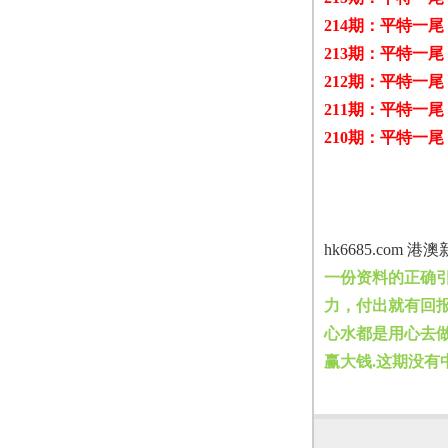
214期：平特一
213期：平特一
212期：平特一
211期：平特一
210期：平特一
hk6685.com
港澳
一份资料的正确
力，付出就有回
心水都是用心去
赢大钱.这期没